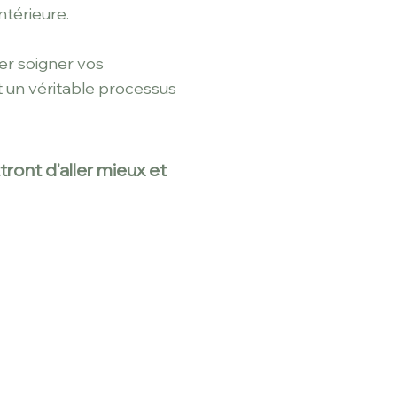
ntérieure.
er soigner vos
t un véritable processus
ront d'aller mieu
x et