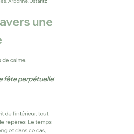
es, Arbonne, Ustaritz
ravers une
e
 de calme.
ne fête perpétuelle
"
de l'intérieur, tout
de repères. L
e temps
ong et dans ce cas,