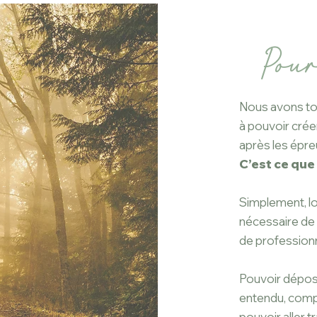
Pour
Nous avons tou
à pouvoir cré
après les épreu
C’est ce que 
Simplement, lor
nécessaire de
de professionn
Pouvoir dépose
entendu, compri
pouvoir aller tr