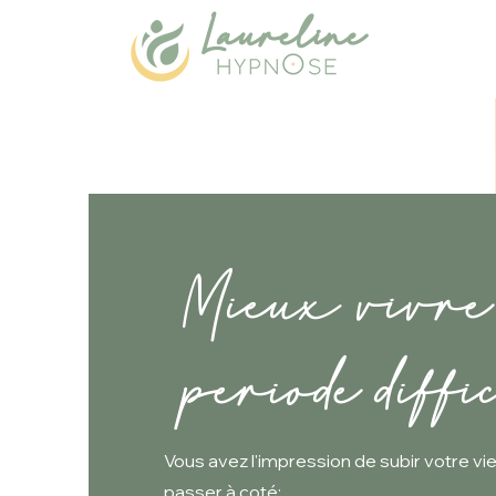
Laureline
Mieux vivre
periode diffi
Vous avez l'impression de subir votre v
passer à coté: